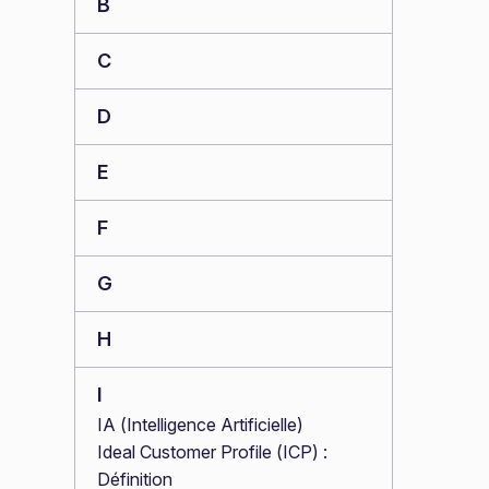
B
C
D
E
F
G
H
I
IA (Intelligence Artificielle)
Ideal Customer Profile (ICP) :
Définition