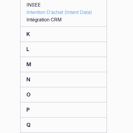
INSEE
Intention D’achat (Intent Data)
Intégration CRM
K
L
M
N
O
P
Q