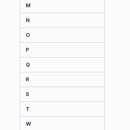
M
N
O
P
Q
R
S
T
W