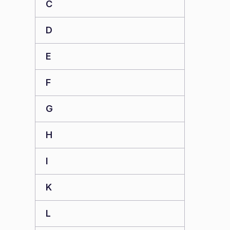
C
D
E
F
G
H
I
K
L