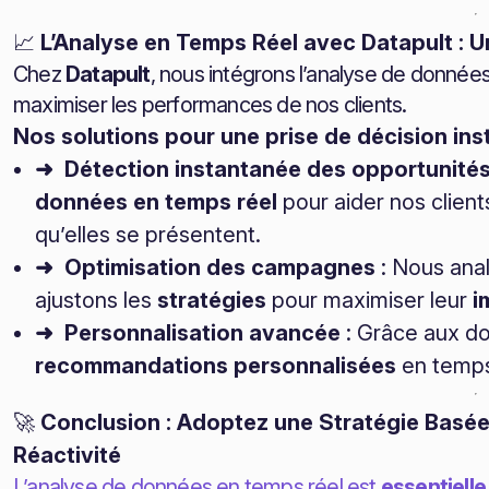
📈
L’Analyse en Temps Réel avec Datapult : U
Chez
Datapult
, nous intégrons l’analyse de donnée
maximiser les performances de nos clients.
Nos solutions pour une prise de décision ins
➜ Détection instantanée des opportunité
données en temps réel
pour aider nos client
qu’elles se présentent.
➜ Optimisation des campagnes
: Nous anal
ajustons les
stratégies
pour maximiser leur
i
➜ Personnalisation avancée
: Grâce aux do
recommandations personnalisées
en temps 
🚀
Conclusion : Adoptez une Stratégie Basée 
Réactivité
L’analyse de données en temps réel est
essentielle