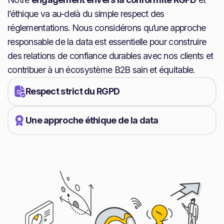
l’éthique va au-delà du simple respect des
réglementations. Nous considérons qu’une approche
responsable de la data est essentielle pour construire
des relations de confiance durables avec nos clients et
contribuer à un écosystème B2B sain et équitable.
Respect strict du RGPD
Une approche éthique de la data
Collecte et traitement des données en
conformité avec la réglementation
Procédures robustes pour garantir les droits
Utilisation responsable et équitable des
des personnes concernées
données
Audits réguliers de nos pratiques par des
Refus des méthodes de collecte intrusives ou
experts indépendants
non éthiques
Promotion active des bonnes pratiques en
matière de data B2B