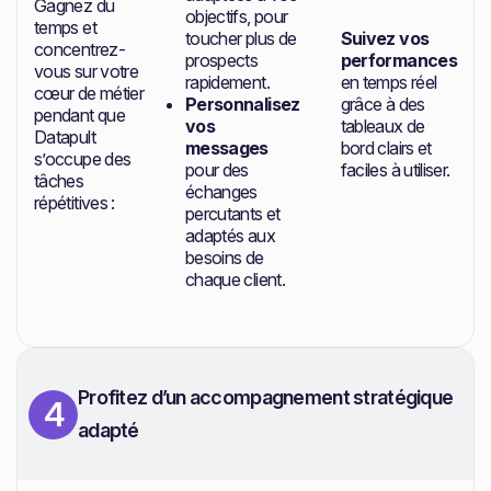
Gagnez du
objectifs, pour
temps et
toucher plus de
Suivez vos
concentrez-
prospects
performances
vous sur votre
rapidement.
en temps réel
cœur de métier
Personnalisez
grâce à des
pendant que
vos
tableaux de
Datapult
messages
bord clairs et
s’occupe des
pour des
faciles à utiliser.
tâches
échanges
répétitives :
percutants et
adaptés aux
besoins de
chaque client.
Profitez d’un accompagnement stratégique
4
adapté