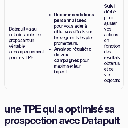
Suivi
dédié
Recommandations
pour
personnalisées
ajuster
pour vous aider à
Datapult va au-
vos
cibler vos efforts sur
delà des outils en
actions
les segments les plus
proposant un
en
prometteurs.
véritable
fonction
Analyse régulière
accompagnement
des
de vos
pour les TPE :
résultats
campagnes
pour
obtenus
maximiser leur
et de
impact.
vos
objectifs.
une TPE qui a optimisé sa
prospection avec Datapult