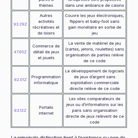
thèmes
dans une ambiance de casino
Autres
Couvre les jeux électroniques,
activités
flippers et baby-foot sans
93.29Z
récréatives et
gain monétaire en sortie de
de loisirs
jeu
La vente de matériel de jeu
Commerce de
(cartes, jetons, roulettes) sans
47.65Z
détail de jeux
organisation de parties relève
et jouets
de ce code
Le développement de logiciels
Programmation
de jeux d’argent sans
62.01Z
informatique
exploitation commerciale
directe relève de ce code
Les sites comparateurs de
jeux ou d’informations sur les
Portails
63.12Z
paris sans organisation
internet
directe de jeux relèvent de ce
code
La principale distinction tient à l’existence ou non de