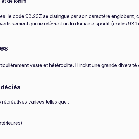
et de loisirs
tives, le code 93.29Z se distingue par son caractère englobant,
 divertissement qui ne relèvent ni du domaine sportif (codes 93.1
res
culièrement vaste et hétéroclite. Il inclut une grande diversit
 dédiés
 récréatives variées telles que :
ntérieures)