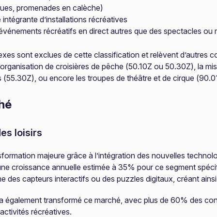
tiques, promenades en calèche)
e intégrante d’installations récréatives
’événements récréatifs en direct autres que des spectacles ou 
nexes sont exclues de cette classification et relèvent d’autres 
rganisation de croisières de pêche (50.10Z ou 50.30Z), la mis
 (55.30Z), ou encore les troupes de théâtre et de cirque (90.0
hé
es loisirs
ormation majeure grâce à l’intégration des nouvelles technologies.
une croissance annuelle estimée à 35% pour ce segment spéci
es capteurs interactifs ou des puzzles digitaux, créant ainsi
isirs a également transformé ce marché, avec plus de 60% des 
activités récréatives.