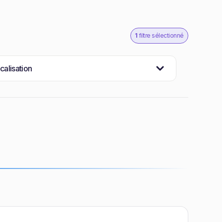
1
filtre sélectionné
calisation