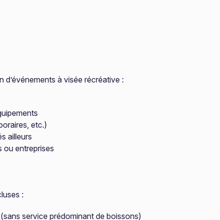
on d’événements à visée récréative :
équipements
poraires, etc.)
s ailleurs
s ou entreprises
luses :
s (sans service prédominant de boissons)