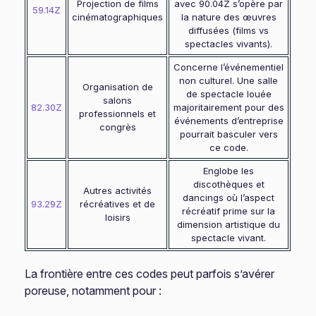
Projection de films
avec 90.04Z s’opère par
59.14Z
cinématographiques
la nature des œuvres
diffusées (films vs
spectacles vivants).
Concerne l’événementiel
non culturel. Une salle
Organisation de
de spectacle louée
salons
82.30Z
majoritairement pour des
professionnels et
événements d’entreprise
congrès
pourrait basculer vers
ce code.
Englobe les
discothèques et
Autres activités
dancings où l’aspect
93.29Z
récréatives et de
récréatif prime sur la
loisirs
dimension artistique du
spectacle vivant.
La frontière entre ces codes peut parfois s’avérer
poreuse, notamment pour :