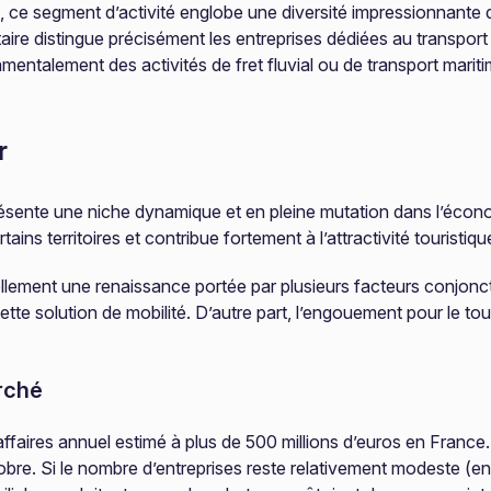
, ce segment d’activité englobe une diversité impressionnante 
taire distingue précisément les entreprises dédiées au transport
damentalement des activités de fret fluvial ou de transport mari
r
ésente une niche dynamique et en pleine mutation dans l’écono
rtains territoires et contribue fortement à l’attractivité tourist
ellement une renaissance portée par plusieurs facteurs conjonctu
 solution de mobilité. D’autre part, l’engouement pour le touri
rché
affaires annuel estimé à plus de 500 millions d’euros en France.
tobre. Si le nombre d’entreprises reste relativement modeste (env