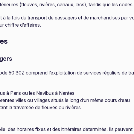
térieures (fleuves, rivières, canaux, lacs), tandis que les code
t à la fois du transport de passagers et de marchandises par voi
r chiffre d’affaires.
res
agers
code 50.30Z comprend l’exploitation de services réguliers de tr
us à Paris ou les Navibus à Nantes
érentes villes ou villages situés le long d’un même cours d’eau
nt la traversée de fleuves ou rivières
ie, des horaires fixes et des itinéraires déterminés. Ils peuven