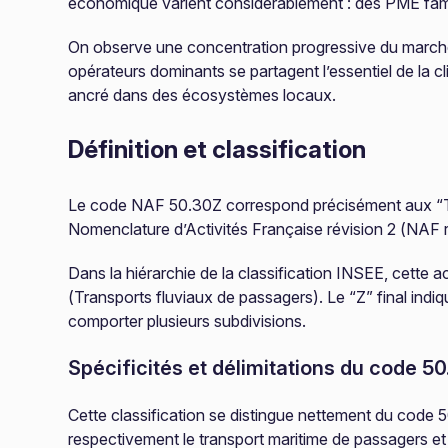
économique varient considérablement : des PME famil
On observe une concentration progressive du marché d
opérateurs dominants se partagent l’essentiel de la c
ancré dans des écosystèmes locaux.
Définition et classification
Le code NAF 50.30Z correspond précisément aux “Tran
Nomenclature d’Activités Française révision 2 (NAF r
Dans la hiérarchie de la classification INSEE, cette a
(Transports fluviaux de passagers). Le “Z” final indi
comporter plusieurs subdivisions.
Spécificités et délimitations du code 5
Cette classification se distingue nettement du code 
respectivement le transport maritime de passagers et