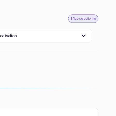
1
filtre sélectionné
calisation