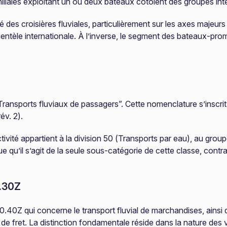
iales exploitant un ou deux bateaux côtoient des groupes inte
es croisières fluviales, particulièrement sur les axes majeurs
lientèle internationale. À l’inverse, le segment des bateaux-pr
sports fluviaux de passagers”. Cette nomenclature s’inscrit 
év. 2).
ctivité appartient à la division 50 (Transports par eau), au grou
que qu’il s’agit de la seule sous-catégorie de cette classe, con
0.30Z
50.40Z qui concerne le transport fluvial de marchandises, ains
 de fret. La distinction fondamentale réside dans la nature de