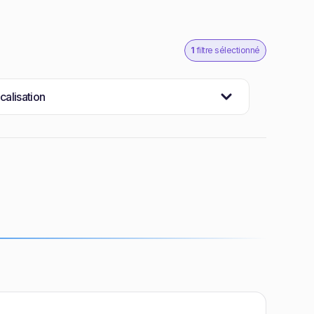
1
filtre sélectionné
calisation