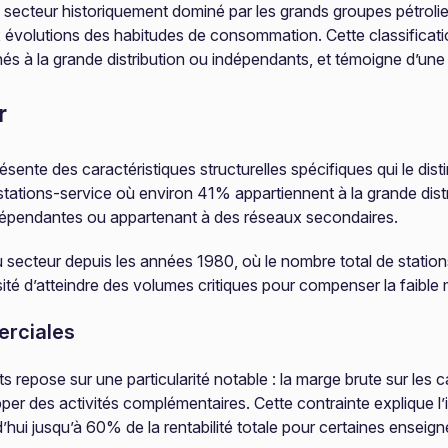
, ce secteur historiquement dominé par les grands groupes pétro
volutions des habitudes de consommation. Cette classificatio
achés à la grande distribution ou indépendants, et témoigne d’un
r
résente des caractéristiques structurelles spécifiques qui le di
stations-service où environ 41% appartiennent à la grande dist
ndépendantes ou appartenant à des réseaux secondaires.
u secteur depuis les années 1980, où le nombre total de statio
ité d’atteindre des volumes critiques pour compenser la faible m
erciales
repose sur une particularité notable : la marge brute sur les c
opper des activités complémentaires. Cette contrainte explique 
’hui jusqu’à 60% de la rentabilité totale pour certaines enseign