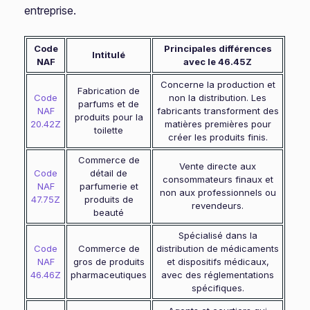
entreprise.
Code
Principales différences
Intitulé
NAF
avec le 46.45Z
Concerne la production et
Fabrication de
Code
non la distribution. Les
parfums et de
NAF
fabricants transforment des
produits pour la
20.42Z
matières premières pour
toilette
créer les produits finis.
Commerce de
Vente directe aux
Code
détail de
consommateurs finaux et
NAF
parfumerie et
non aux professionnels ou
47.75Z
produits de
revendeurs.
beauté
Spécialisé dans la
Code
Commerce de
distribution de médicaments
NAF
gros de produits
et dispositifs médicaux,
46.46Z
pharmaceutiques
avec des réglementations
spécifiques.