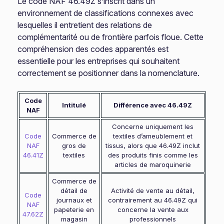
Le code NAF 46.49Z s’inscrit dans un
environnement de classifications connexes avec
lesquelles il entretient des relations de
complémentarité ou de frontière parfois floue. Cette
compréhension des codes apparentés est
essentielle pour les entreprises qui souhaitent
correctement se positionner dans la nomenclature.
Code
Intitulé
Différence avec 46.49Z
NAF
Concerne uniquement les
Code
Commerce de
textiles d’ameublement et
NAF
gros de
tissus, alors que 46.49Z inclut
46.41Z
textiles
des produits finis comme les
articles de maroquinerie
Commerce de
détail de
Activité de vente au détail,
Code
journaux et
contrairement au 46.49Z qui
NAF
papeterie en
concerne la vente aux
47.62Z
magasin
professionnels