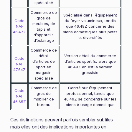
spécialisé
Commerce de
Spécialisé dans l’équipement
gros de
Code
du foyer volumineux, tandis
meubles, de
NAF
que 46.49Z concerne des
tapis et
46.47Z
biens domestiques plus petits
d’appareils
et diversifiés
d’éclairage
Commerce de
détail
Version détail du commerce
Code
d’articles de
d’articles sportifs, alors que
NAF
sport en
46.49Z en est la version
47.64Z
magasin
grossiste
spécialisé
Commerce de
Centré sur l’équipement
Code
gros de
professionnel, tandis que
NAF
mobilier de
46.49Z se concentre sur les
46.65Z
bureau
biens à usage domestique
Ces distinctions peuvent parfois sembler subtiles
mais elles ont des implications importantes en