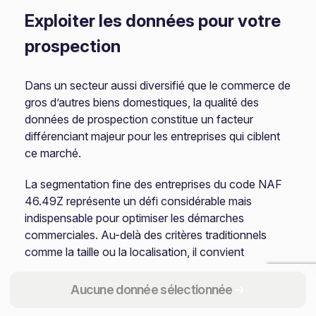
Exploiter les données pour votre
prospection
Dans un secteur aussi diversifié que le commerce de
gros d’autres biens domestiques, la qualité des
données de prospection constitue un facteur
différenciant majeur pour les entreprises qui ciblent
ce marché.
La segmentation fine des entreprises du code NAF
46.49Z représente un défi considérable mais
indispensable pour optimiser les démarches
commerciales. Au-delà des critères traditionnels
comme la taille ou la localisation, il convient
d’intégrer des paramètres plus qualitatifs comme la
spécialité produit, le positionnement de gamme ou
Aucune donnée sélectionnée
encore le degré de digitalisation.