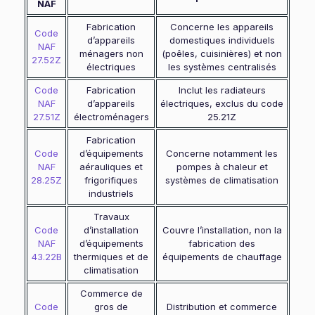
NAF
Fabrication
Concerne les appareils
Code
d’appareils
domestiques individuels
NAF
ménagers non
(poêles, cuisinières) et non
27.52Z
électriques
les systèmes centralisés
Code
Fabrication
Inclut les radiateurs
NAF
d’appareils
électriques, exclus du code
27.51Z
électroménagers
25.21Z
Fabrication
Code
d’équipements
Concerne notamment les
NAF
aérauliques et
pompes à chaleur et
28.25Z
frigorifiques
systèmes de climatisation
industriels
Travaux
Code
d’installation
Couvre l’installation, non la
NAF
d’équipements
fabrication des
43.22B
thermiques et de
équipements de chauffage
climatisation
Commerce de
Code
gros de
Distribution et commerce