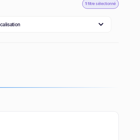
1
filtre sélectionné
calisation