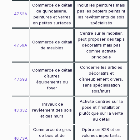
Commerce de détail
Inclut les peintures mais
de quincaillerie,
pas les papiers peints ni
47.52A
peintures et verres
les revêtements de sols
en petites surfaces
spécialisés
Centré sur le mobilier,
peut proposer des tapis
Commerce de détail
47.59A
décoratifs mais pas
de meubles
comme activité
principale
Concerne les articles
Commerce de détail
décoratifs et
d’autres
47.59B
d’ameublement divers,
équipements du
sans spécialisation
foyer
sols/murs
Activité centrée sur la
Travaux de
pose et l’installation
43.33Z
revêtement des sols
plutôt que sur la vente
et des murs
au détail
Commerce de gros
Opère en B2B et en
de bois et de
volumes importants,
46.73A