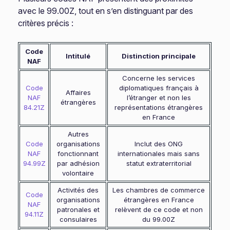
avec le 99.00Z, tout en s’en distinguant par des
critères précis :
Code
Intitulé
Distinction principale
NAF
Concerne les services
Code
diplomatiques français à
Affaires
NAF
l’étranger et non les
étrangères
84.21Z
représentations étrangères
en France
Autres
Code
organisations
Inclut des ONG
NAF
fonctionnant
internationales mais sans
94.99Z
par adhésion
statut extraterritorial
volontaire
Activités des
Les chambres de commerce
Code
organisations
étrangères en France
NAF
patronales et
relèvent de ce code et non
94.11Z
consulaires
du 99.00Z