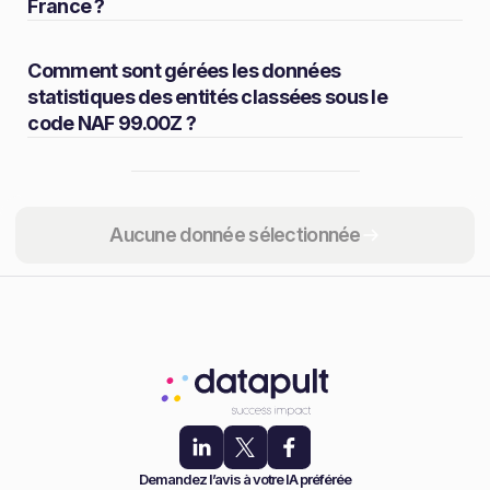
France ?
Comment sont gérées les données
statistiques des entités classées sous le
code NAF 99.00Z ?
Partager
Aucune donnée sélectionnée
Demandez l’avis à votre IA préférée