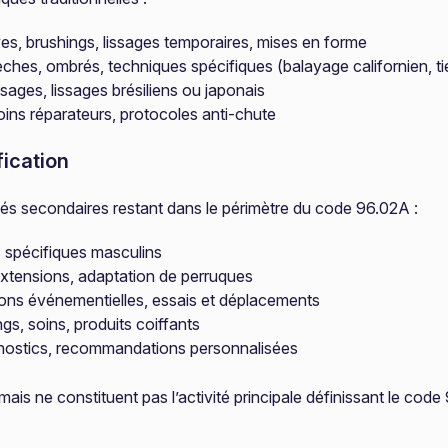
es, brushings, lissages temporaires, mises en forme
ches, ombrés, techniques spécifiques (balayage californien, t
sages, lissages brésiliens ou japonais
soins réparateurs, protocoles anti-chute
fication
és secondaires restant dans le périmètre du code 96.02A :
ns spécifiques masculins
extensions, adaptation de perruques
ions événementielles, essais et déplacements
s, soins, produits coiffants
nostics, recommandations personnalisées
ais ne constituent pas l’activité principale définissant le co