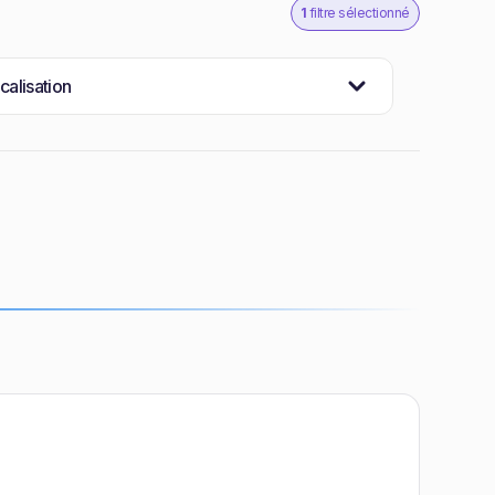
1
filtre sélectionné
calisation