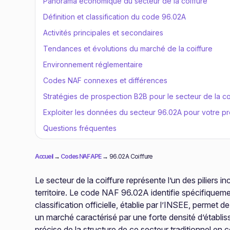
Panorama économique du secteur de la coiffure
Définition et classification du code 96.02A
Activités principales et secondaires
Tendances et évolutions du marché de la coiffure
Environnement réglementaire
Codes NAF connexes et différences
Stratégies de prospection B2B pour le secteur de la co
Exploiter les données du secteur 96.02A pour votre p
Questions fréquentes
Accueil
→
Codes NAF APE
→
96.02A Coiffure
Le secteur de la coiffure représente l’un des piliers
territoire. Le code NAF 96.02A identifie spécifiquemen
classification officielle, établie par l’INSEE, permet 
un marché caractérisé par une forte densité d’établ
précise de la structure de ce secteur traditionnel en 