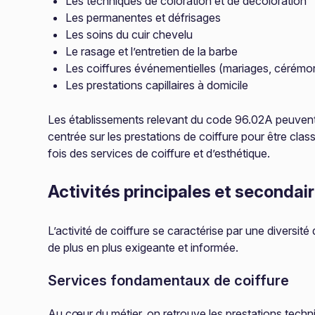
Les techniques de coloration et de décoloration
Les permanentes et défrisages
Les soins du cuir chevelu
Le rasage et l’entretien de la barbe
Les coiffures événementielles (mariages, cérémo
Les prestations capillaires à domicile
Les établissements relevant du code 96.02A peuvent p
centrée sur les prestations de coiffure pour être clas
fois des services de coiffure et d’esthétique.
Activités principales et secondai
L’activité de coiffure se caractérise par une diversit
de plus en plus exigeante et informée.
Services fondamentaux de coiffure
Au cœur du métier, on retrouve les prestations techniq