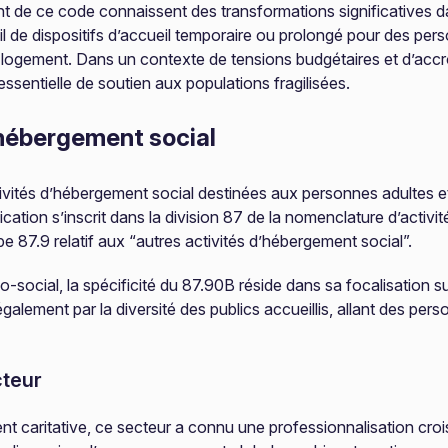
ant de ce code connaissent des transformations significatives d
il de dispositifs d’accueil temporaire ou prolongé pour des per
 au logement. Dans un contexte de tensions budgétaires et d’a
sentielle de soutien aux populations fragilisées.
’hébergement social
tés d’hébergement social destinées aux personnes adultes et a
cation s’inscrit dans la division 87 de la nomenclature d’acti
upe 87.9 relatif aux “autres activités d’hébergement social”.
-social, la spécificité du 87.90B réside dans sa focalisation s
galement par la diversité des publics accueillis, allant des perso
cteur
nt caritative, ce secteur a connu une professionnalisation cro