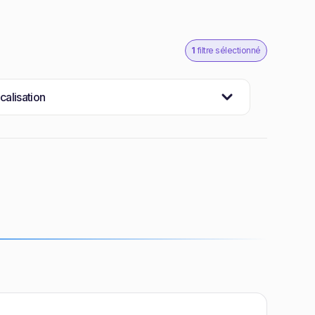
1
filtre sélectionné
calisation