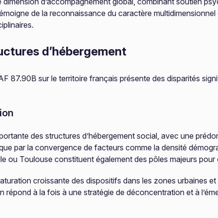
 dimension d’accompagnement global, combinant soutien psycho
témoigne de la reconnaissance du caractère multidimensionnel de
plinaires.
ructures d’hébergement
87.90B sur le territoire français présente des disparités signifi
ion
portante des structures d’hébergement social, avec une préd
ique par la convergence de facteurs comme la densité démographi
lle ou Toulouse constituent également des pôles majeurs pour 
uration croissante des dispositifs dans les zones urbaines et u
ion répond à la fois à une stratégie de déconcentration et à l’