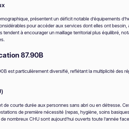
ux
démographique, présentent un déficit notable d’équipements d’h
onsidérables pour accéder aux services dont elles ont besoin, 
es tendent à encourager un maillage territorial plus équilibré, n
es.
ication 87.90B
B est particulièrement diversifié, reflétant la multiplicité de
U)
 et de courte durée aux personnes sans abri ou en détresse. C
stations de première nécessité (repas, hygiène, soins basique
, de nombreux CHU sont aujourd’hui ouverts toute l’année face