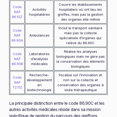
Couvre les établissements
Code
Activités
hospitaliers où ont lieu les
NAF
hospitalières
greffes, mais pas la gestion
86.10Z
des organes elle-même
Inclut le transport sanitaire
Code
mais pas la collecte
NAF
Ambulances
spécialisée d’organes qui
86.90A
relève du 86.90C
Réalise les analyses
Code
Laboratoires
biologiques mais ne gère pas
NAF
d’analyses
la conservation des éléments
86.90B
médicales
biologiques
Recherche-
Focalise sur l’innovation et
Code
développement
non sur la collecte et
NAF
en
conservation des organes à
72.11Z
biotechnologie
visée thérapeutique
La principale distinction entre le code 86.90C et les
autres activités médicales réside dans sa mission
spécifique de gestion du parcours des greffons,