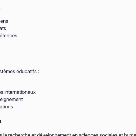
:
mens
ats
pétences
stèmes éducatifs :
es internationaux
nseignement
cations
n
as la recherche et développement en sciences sociales et humain