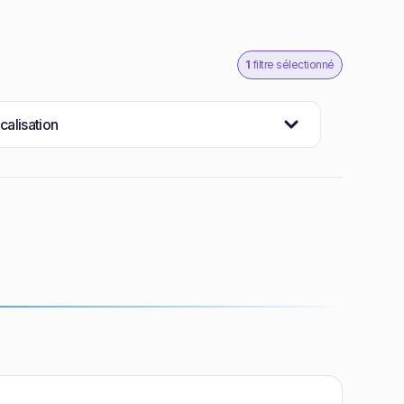
1
filtre sélectionné
calisation