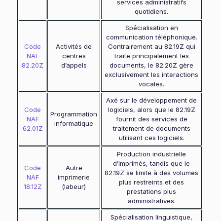
services administratifs
quotidiens.
Spécialisation en
communication téléphonique.
Code
Activités de
Contrairement au 82.19Z qui
NAF
centres
traite principalement les
82.20Z
d’appels
documents, le 82.20Z gère
exclusivement les interactions
vocales.
Axé sur le développement de
Code
logiciels, alors que le 82.19Z
Programmation
NAF
fournit des services de
informatique
62.01Z
traitement de documents
utilisant ces logiciels.
Production industrielle
d’imprimés, tandis que le
Code
Autre
82.19Z se limite à des volumes
NAF
imprimerie
plus restreints et des
18.12Z
(labeur)
prestations plus
administratives.
Spécialisation linguistique,