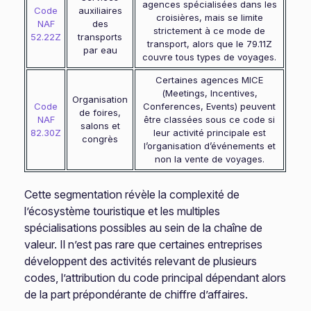
agences spécialisées dans les
Code
auxiliaires
croisières, mais se limite
NAF
des
strictement à ce mode de
52.22Z
transports
transport, alors que le 79.11Z
par eau
couvre tous types de voyages.
Certaines agences MICE
(Meetings, Incentives,
Organisation
Code
Conferences, Events) peuvent
de foires,
NAF
être classées sous ce code si
salons et
82.30Z
leur activité principale est
congrès
l’organisation d’événements et
non la vente de voyages.
Cette segmentation révèle la complexité de
l’écosystème touristique et les multiples
spécialisations possibles au sein de la chaîne de
valeur. Il n’est pas rare que certaines entreprises
développent des activités relevant de plusieurs
codes, l’attribution du code principal dépendant alors
de la part prépondérante de chiffre d’affaires.