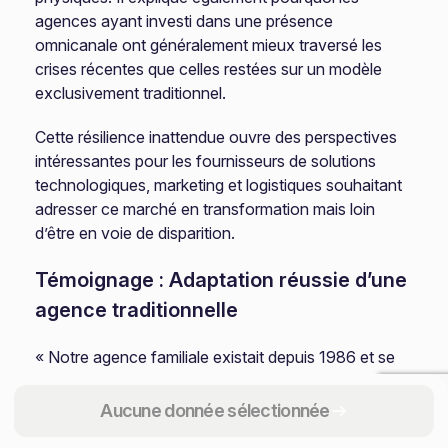
agences ayant investi dans une présence
omnicanale ont généralement mieux traversé les
crises récentes que celles restées sur un modèle
exclusivement traditionnel.
Cette résilience inattendue ouvre des perspectives
intéressantes pour les fournisseurs de solutions
technologiques, marketing et logistiques souhaitant
adresser ce marché en transformation mais loin
d’être en voie de disparition.
Témoignage : Adaptation réussie d’une
agence traditionnelle
« Notre agence familiale existait depuis 1986 et se
concentrait sur une clientèle locale fidèle. La crise
sanitaire nous a forcés à repenser entièrement notre
Aucune donnée sélectionnée
modèle. Nous avons développé une expertise