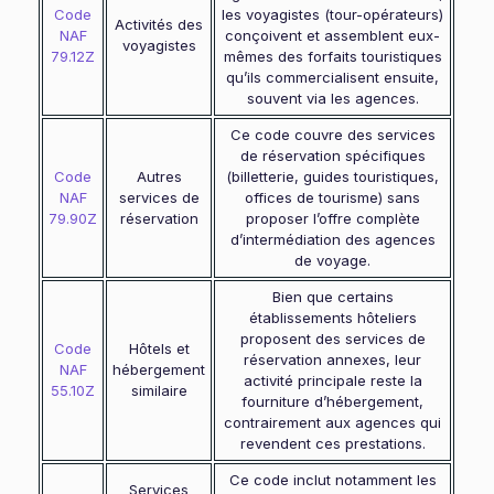
Code
les voyagistes (tour-opérateurs)
Activités des
NAF
conçoivent et assemblent eux-
voyagistes
79.12Z
mêmes des forfaits touristiques
qu’ils commercialisent ensuite,
souvent via les agences.
Ce code couvre des services
de réservation spécifiques
Code
Autres
(billetterie, guides touristiques,
NAF
services de
offices de tourisme) sans
79.90Z
réservation
proposer l’offre complète
d’intermédiation des agences
de voyage.
Bien que certains
établissements hôteliers
proposent des services de
Code
Hôtels et
réservation annexes, leur
NAF
hébergement
activité principale reste la
55.10Z
similaire
fourniture d’hébergement,
contrairement aux agences qui
revendent ces prestations.
Ce code inclut notamment les
Services