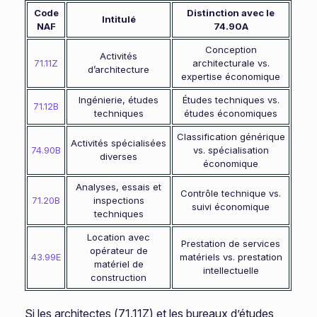
Code
Distinction avec le
Intitulé
NAF
74.90A
Conception
Activités
71.11Z
architecturale vs.
d’architecture
expertise économique
Ingénierie, études
Études techniques vs.
71.12B
techniques
études économiques
Classification générique
Activités spécialisées
74.90B
vs. spécialisation
diverses
économique
Analyses, essais et
Contrôle technique vs.
71.20B
inspections
suivi économique
techniques
Location avec
Prestation de services
opérateur de
43.99E
matériels vs. prestation
matériel de
intellectuelle
construction
Si les architectes (71.11Z) et les bureaux d’études