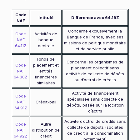
Code
Intitulé
Différence avec 64.19Z
NAF
Concerne exclusivement la
Code
Activités de
Banque de France, avec ses
NAF
banque
missions de politique monétaire
64.11Z
centrale
et de service public
Fonds de
Concerne les organismes de
Code
placement et
placement collectif sans
NAF
entités
activité de collecte de dépôts
64.30Z
financières
ou d’octroi de crédits
similaires
Activité de financement
Code
spécialisée sans collecte de
NAF
Crédit-bail
dépôts, basée sur la location
64.91Z
d’actifs
Activité d’octroi de crédits sans
Code
Autre
collecte de dépôts (sociétés
NAF
distribution de
de crédit à la consommation
64.92Z
crédit
notamment)