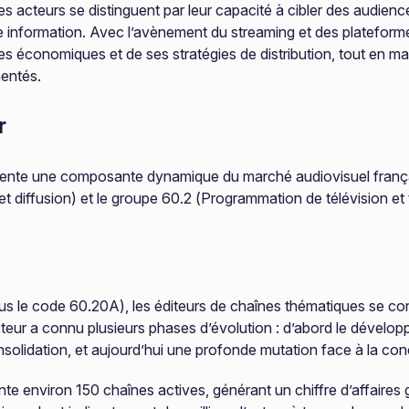
acteurs se distinguent par leur capacité à cibler des audiences 
ore information. Avec l’avènement du streaming et des platefo
s économiques et de ses stratégies de distribution, tout en mai
mentés.
r
sente une composante dynamique du marché audiovisuel français
et diffusion) et le groupe 60.2 (Programmation de télévision et 
us le code 60.20A), les éditeurs de chaînes thématiques se co
ur a connu plusieurs phases d’évolution : d’abord le développeme
nsolidation, et aujourd’hui une profonde mutation face à la co
 environ 150 chaînes actives, générant un chiffre d’affaires gl