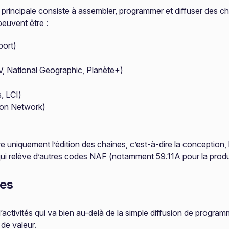
é principale consiste à assembler, programmer et diffuser des c
peuvent être :
port)
V, National Geographic, Planète+)
, LCI)
oon Network)
re uniquement l’édition des chaînes, c’est-à-dire la conception, 
ui relève d’autres codes NAF (notamment 59.11A pour la produc
res
activités qui va bien au-delà de la simple diffusion de program
de valeur.