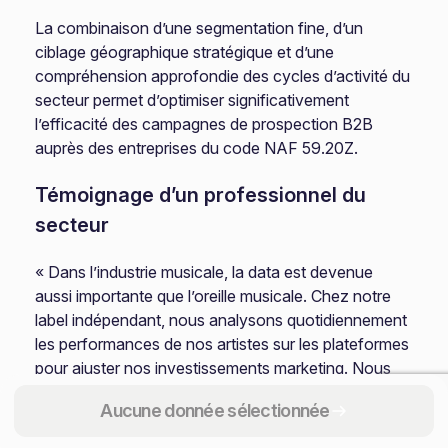
La combinaison d’une segmentation fine, d’un
ciblage géographique stratégique et d’une
compréhension approfondie des cycles d’activité du
secteur permet d’optimiser significativement
l’efficacité des campagnes de prospection B2B
auprès des entreprises du code NAF 59.20Z.
Témoignage d’un professionnel du
secteur
« Dans l’industrie musicale, la data est devenue
aussi importante que l’oreille musicale. Chez notre
label indépendant, nous analysons quotidiennement
les performances de nos artistes sur les plateformes
pour ajuster nos investissements marketing. Nous
sommes particulièrement réceptifs aux prestataires
Aucune donnée sélectionnée
B2B qui comprennent cette dimension data-driven
de notre métier et qui peuvent nous aider à affiner