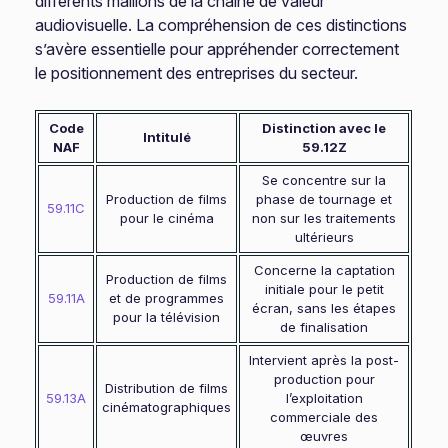
différents maillons de la chaîne de valeur
audiovisuelle. La compréhension de ces distinctions
s’avère essentielle pour appréhender correctement
le positionnement des entreprises du secteur.
Code
Distinction avec le
Intitulé
NAF
59.12Z
Se concentre sur la
Production de films
phase de tournage et
59.11C
pour le cinéma
non sur les traitements
ultérieurs
Concerne la captation
Production de films
initiale pour le petit
59.11A
et de programmes
écran, sans les étapes
pour la télévision
de finalisation
Intervient après la post-
production pour
Distribution de films
59.13A
l’exploitation
cinématographiques
commerciale des
œuvres