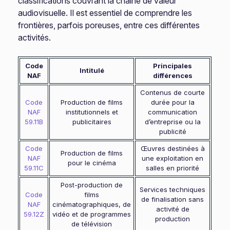
classifications couvrant la chaîne de valeur
audiovisuelle. Il est essentiel de comprendre les
frontières, parfois poreuses, entre ces différentes
activités.
Code
Principales
Intitulé
NAF
différences
Contenus de courte
Code
Production de films
durée pour la
NAF
institutionnels et
communication
59.11B
publicitaires
d’entreprise ou la
publicité
Code
Œuvres destinées à
Production de films
NAF
une exploitation en
pour le cinéma
59.11C
salles en priorité
Post-production de
Services techniques
Code
films
de finalisation sans
NAF
cinématographiques, de
activité de
59.12Z
vidéo et de programmes
production
de télévision