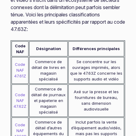
et vidéo s’inscrit dans un écosystème de secteurs
connexes dont la délimitation peut parfois sembler
ténue. Voici les principales classifications
apparentées et leurs spécificités par rapport au code
47.63Z:
Code
Désignation
Différences principales
NAF
Commerce de
Se concentre sur les
Code
détail de livres en
ouvrages imprimés, alors
NAF
magasin
que le 47.63Z concerne les
47.61Z
spécialisé
supports audio et vidéo
Commerce de
Axé sur la presse et les
Code
détail de journaux
fournitures de bureau,
NAF
et papeterie en
sans dimension
47.62Z
magasin
audiovisuelle
spécialisé
Commerce de
Inclut parfois la vente
Code
détail d’autres
d’équipement audio/vidéo,
NAF
équipements du
mais pas les supports