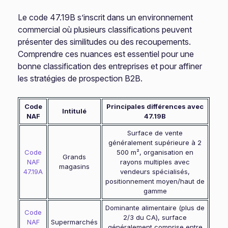
Le code 47.19B s’inscrit dans un environnement
commercial où plusieurs classifications peuvent
présenter des similitudes ou des recoupements.
Comprendre ces nuances est essentiel pour une
bonne classification des entreprises et pour affiner
les stratégies de prospection B2B.
Code
Principales différences avec
Intitulé
NAF
47.19B
Surface de vente
généralement supérieure à 2
Code
500 m², organisation en
Grands
NAF
rayons multiples avec
magasins
47.19A
vendeurs spécialisés,
positionnement moyen/haut de
gamme
Dominante alimentaire (plus de
Code
2/3 du CA), surface
NAF
Supermarchés
généralement comprise entre