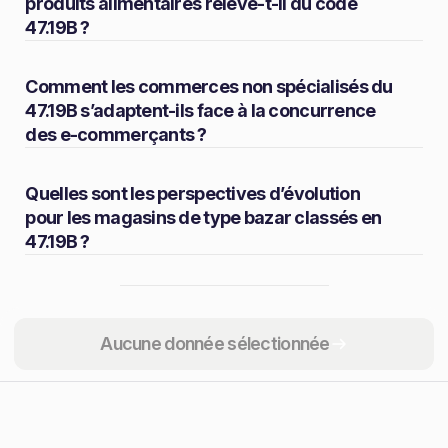
produits alimentaires relève-t-il du code
47.19B ?
Comment les commerces non spécialisés du
47.19B s’adaptent-ils face à la concurrence
des e-commerçants ?
Quelles sont les perspectives d’évolution
pour les magasins de type bazar classés en
47.19B ?
Partager
Aucune donnée sélectionnée