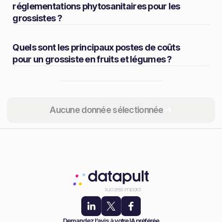
réglementations phytosanitaires pour les
grossistes ?
Quels sont les principaux postes de coûts
pour un grossiste en fruits et légumes ?
Partager
Aucune donnée sélectionnée
Demandez l’avis à votre IA préférée