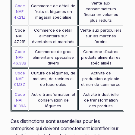
Vente aux
Code
Commerce de détail de
consommateurs
NAF
fruits et légumes en
finaux en volumes
47.21Z
magasin spécialisé
plus réduits
Code
Commerce de détail
Vente aux particuliers
NAF
alimentaire sur
sur les marchés
47.21B
éventaires et marchés
forains
Code
Commerce de gros
Concerne d’autres
NAF
alimentaire spécialisé
produits alimentaires
46.38B
divers
spécialisés
Code
Culture de légumes, de
Activité de
NAF
melons, de racines et
production agricole
01.13Z
de tubercules
et non de commerce
Code
Autre transformation et
Activité industrielle
NAF
conservation de
de transformation
10.39A
légumes
des produits
Ces distinctions sont essentielles pour les
entreprises qui doivent correctement identifier leur