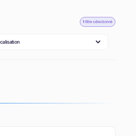
1
filtre sélectionné
calisation