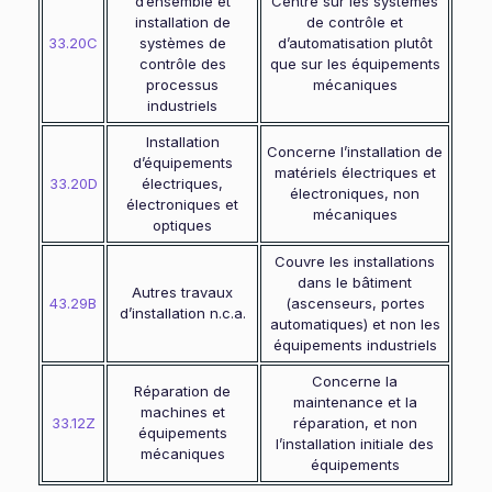
d’ensemble et
Centré sur les systèmes
installation de
de contrôle et
33.20C
systèmes de
d’automatisation plutôt
contrôle des
que sur les équipements
processus
mécaniques
industriels
Installation
Concerne l’installation de
d’équipements
matériels électriques et
33.20D
électriques,
électroniques, non
électroniques et
mécaniques
optiques
Couvre les installations
dans le bâtiment
Autres travaux
43.29B
(ascenseurs, portes
d’installation n.c.a.
automatiques) et non les
équipements industriels
Concerne la
Réparation de
maintenance et la
machines et
33.12Z
réparation, et non
équipements
l’installation initiale des
mécaniques
équipements