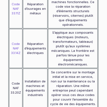
machines fonctionnelles. Ce
Code
Réparation
code vise la réparation
NAF
d’ouvrages en
d’éléments structurels
33.11Z
métaux
(réservoirs, citernes) plutôt
que d’équipements
opérationnels.
S’applique aux composants
électriques (moteurs,
transformateurs, tableaux)
Code
Réparation
plutôt qu’aux systèmes
NAF
d’équipements
mécaniques. La frontière est
33.14Z
électriques
parfois ténue pour les
équipements
électromécaniques.
Se concentre sur le montage
initial et la mise en service,
Installation de
non sur la maintenance ou la
Code
machines et
réparation. Une même
NAF
équipements
entreprise peut cependant
33.20Z
industriels
opérer sous ces deux codes
pour couvrir l’ensemble du
cycle de vie des équipements.