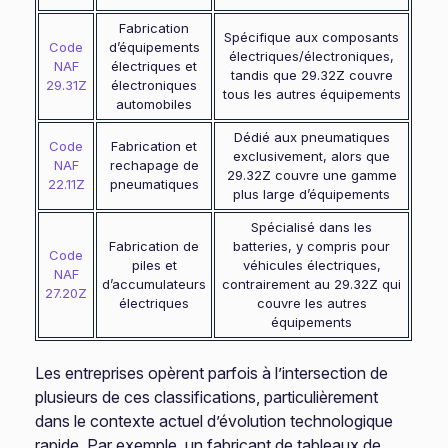
Fabrication
Spécifique aux composants
Code
d’équipements
électriques/électroniques,
NAF
électriques et
tandis que 29.32Z couvre
29.31Z
électroniques
tous les autres équipements
automobiles
Dédié aux pneumatiques
Code
Fabrication et
exclusivement, alors que
NAF
rechapage de
29.32Z couvre une gamme
22.11Z
pneumatiques
plus large d’équipements
Spécialisé dans les
Fabrication de
batteries, y compris pour
Code
piles et
véhicules électriques,
NAF
d’accumulateurs
contrairement au 29.32Z qui
27.20Z
électriques
couvre les autres
équipements
Les entreprises opèrent parfois à l’intersection de
plusieurs de ces classifications, particulièrement
dans le contexte actuel d’évolution technologique
rapide. Par exemple, un fabricant de tableaux de