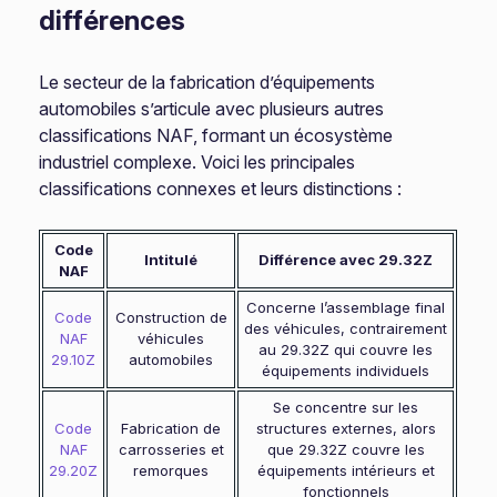
différences
Le secteur de la fabrication d’équipements
automobiles s’articule avec plusieurs autres
classifications NAF, formant un écosystème
industriel complexe. Voici les principales
classifications connexes et leurs distinctions :
Code
Intitulé
Différence avec 29.32Z
NAF
Concerne l’assemblage final
Code
Construction de
des véhicules, contrairement
NAF
véhicules
au 29.32Z qui couvre les
29.10Z
automobiles
équipements individuels
Se concentre sur les
Code
Fabrication de
structures externes, alors
NAF
carrosseries et
que 29.32Z couvre les
29.20Z
remorques
équipements intérieurs et
fonctionnels