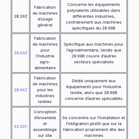
Concerne les équipements
Fabrication
polyvalents utilisables dans
de machines
28.29Z
différentes industries,
d’usage
contrairement aux machines
général
spécifiques du 28.99B
Fabrication
de machines
Spécifique aux machines pour
pour
l’agroalimentaire, tandis que
28.93Z
l’industrie
28.99B couvre d’autres
agro-
secteurs spécialisés
alimentaire
Fabrication
Dédié uniquement aux
de machines
équipements pour l’industrie
28.94Z
pour les
textile, alors que 28.99B
industries
concerne d’autres spécialités
textiles
Conception
d’ensemble
Se concentre sur l’installation et
et
l’intégration plutôt que sur la
33.20C
assemblage
fabrication proprement dite des
sur site
machines