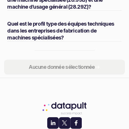
machine d’usage général (28.29Z)?
Quel est le profil type des équipes techniques
dans les entreprises de fabrication de
machines spécialisées?
Partager
Aucune donnée sélectionnée