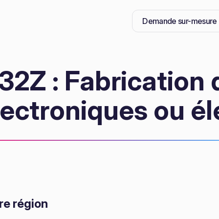
Demande sur-mesure
2Z : Fabrication d’
lectroniques ou él
re région