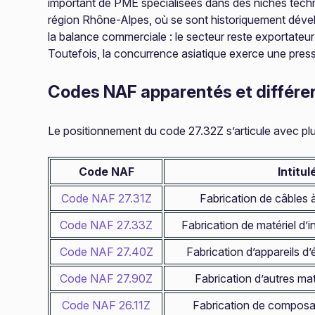
important de PME spécialisées dans des niches techno
région Rhône-Alpes, où se sont historiquement dévelo
la balance commerciale : le secteur reste exportate
Toutefois, la concurrence asiatique exerce une press
Codes NAF apparentés et différen
Le positionnement du code 27.32Z s’articule avec plu
Code NAF
Intitul
Code NAF 27.31Z
Fabrication de câbles à
Code NAF 27.33Z
Fabrication de matériel d’in
Code NAF 27.40Z
Fabrication d’appareils d’
Code NAF 27.90Z
Fabrication d’autres mat
Code NAF 26.11Z
Fabrication de composa