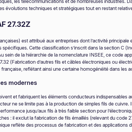
ues, les télécommunications et de nombreuses industries. Dan
es évolutions techniques et stratégiques tout en restant relat
AF 27.32Z
ses) est attribué aux entreprises dont l’activité principale es
pécifiques. Cette classification s’inscrit dans la section C (I
Au sein de la hiérarchie de la nomenclature INSEE, ce code appa
27.32 (Fabrication d’autres fils et câbles électroniques ou électri
française, reflétant ainsi une certaine homogénéité dans les ac
ures modernes
oivent et fabriquent les éléments conducteurs indispensables au 
eur ne se limite pas à la production de simples fils de cuivre. 
erformance jusqu’aux fils à très faible section pour l’électroni
es : il exclut la fabrication de fils émaillés (relevant du code 
ique reflète des processus de fabrication et des applications dis