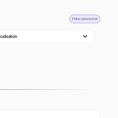
1
filtre sélectionné
calisation