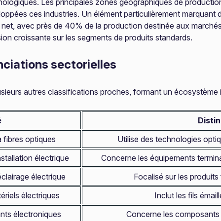
logiques. Les principales zones géographiques de production se
ppées ces industries. Un élément particulièrement marquant da
ur net, avec près de 40% de la production destinée aux marchés
ion croissante sur les segments de produits standards.
ciations sectorielles
sieurs autres classifications proches, formant un écosystème i
é
Disti
 fibres optiques
Utilise des technologies opti
stallation électrique
Concerne les équipements terminaux
éclairage électrique
Focalisé sur les produits 
ériels électriques
Inclut les fils éma
nts électroniques
Concerne les composants a