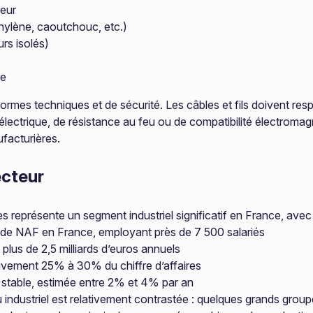
teur
thylène, caoutchouc, etc.)
rs isolés)
ue
normes techniques et de sécurité. Les câbles et fils doivent res
lectrique, de résistance au feu ou de compatibilité électromag
facturières.
ecteur
ues représente un segment industriel significatif en France, avec
ode NAF en France, employant près de 7 500 salariés
 plus de 2,5 milliards d’euros annuels
ivement 25% à 30% du chiffre d’affaires
stable, estimée entre 2% et 4% par an
issu industriel est relativement contrastée : quelques grands g