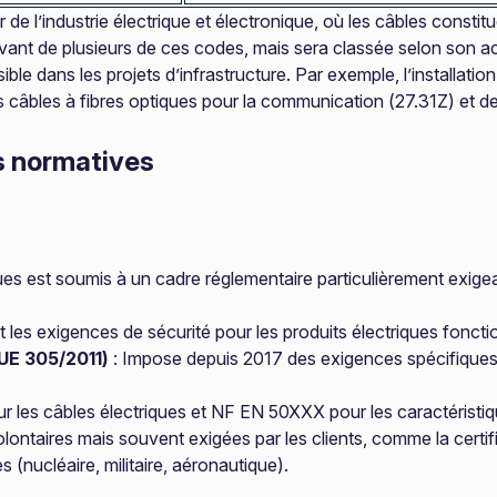
r de l’industrie électrique et électronique, où les câbles consti
evant de plusieurs de ces codes, mais sera classée selon son ac
ible dans les projets d’infrastructure. Par exemple, l’installation
 câbles à fibres optiques pour la communication (27.31Z) et 
s normatives
iques est soumis à un cadre réglementaire particulièrement exigea
it les exigences de sécurité pour les produits électriques fonct
UE 305/2011)
: Impose depuis 2017 des exigences spécifiques p
 les câbles électriques et NF EN 50XXX pour les caractéristi
olontaires mais souvent exigées par les clients, comme la certif
(nucléaire, militaire, aéronautique).