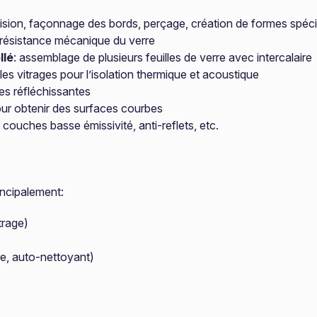
ision, façonnage des bords, perçage, création de formes spéci
 résistance mécanique du verre
llé
: assemblage de plusieurs feuilles de verre avec intercalaire
ples vitrages pour l’isolation thermique et acoustique
es réfléchissantes
our obtenir des surfaces courbes
e couches basse émissivité, anti-reflets, etc.
incipalement:
trage)
re, auto-nettoyant)