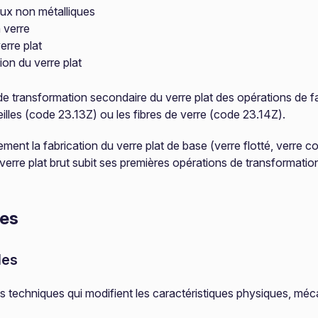
aux non métalliques
n verre
erre plat
on du verre plat
s de transformation secondaire du verre plat des opérations de f
eilles (code 23.13Z) ou les fibres de verre (code 23.14Z).
ement la fabrication du verre plat de base (verre flotté, verre c
erre plat brut subit ses premières opérations de transformatio
res
les
techniques qui modifient les caractéristiques physiques, mécan