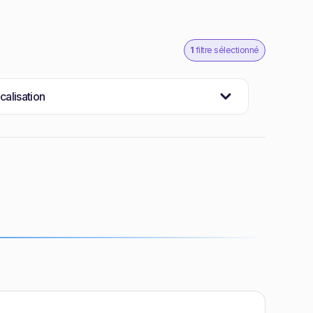
1
filtre sélectionné
calisation