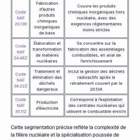
Fabrication
Couvre les produits
d’autres
Code
chimiques inorganiques hors
produits
NAF
nucléaire, avec des
chimiques
20.13B
exigences réglementaires
inorganiques
moins strictes
de base
Élaboration et
Se concentre sur la
Code
transformation
fabrication des assemblages
NAF
de matières
combustibles, en aval de
24.46Z
nucléaires
l’enrichissement
Traitement et
Inclut la gestion des déchets
Code
élimination des
radioactifs après le
NAF
déchets
retraitement couvert par le
38.22Z
dangereux
20.13A
Code
Correspond à l’exploitation
Production
NAF
des centrales nucléaires qui
d’électricité
35.11Z
utilisent le combustible enrichi
Cette segmentation précise reflète la complexité de
la filière nucléaire et la spécialisation poussée de