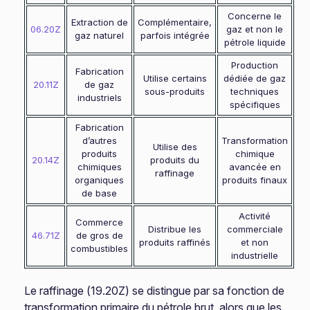
Concerne le
Extraction de
Complémentaire,
06.20Z
gaz et non le
gaz naturel
parfois intégrée
pétrole liquide
Production
Fabrication
Utilise certains
dédiée de gaz
20.11Z
de gaz
sous-produits
techniques
industriels
spécifiques
Fabrication
d’autres
Transformation
Utilise des
produits
chimique
20.14Z
produits du
chimiques
avancée en
raffinage
organiques
produits finaux
de base
Activité
Commerce
Distribue les
commerciale
46.71Z
de gros de
produits raffinés
et non
combustibles
industrielle
Le raffinage (19.20Z) se distingue par sa fonction de
transformation primaire du pétrole brut, alors que les