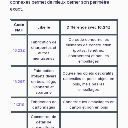
connexes permet de mieux cerner son périmètre
exact.
Code
Libellé
Différence avec 16.24Z
NAF
Ce code concerne les
Fabrication de
éléments de construction
charpentes et
16.23Z
(portes, fenêtres,
autres
charpentes) et non les
menuiseries
emballages
Fabrication
Couvre les objets décoratifs,
d’objets divers
ustensiles et petits objets en
16.29Z
en bois, liège,
bois, mais pas les
vannerie et
emballages
sparterie
Fabrication de
Concerne les emballages en
17.21B
cartonnages
carton et non en bois
Commerce de
détail de
quincaillerie,