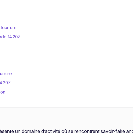
n fourrure
code 14.20Z
urrure
14.20Z
ion
eprésente un domaine d’activité où se rencontrent savoir-faire 