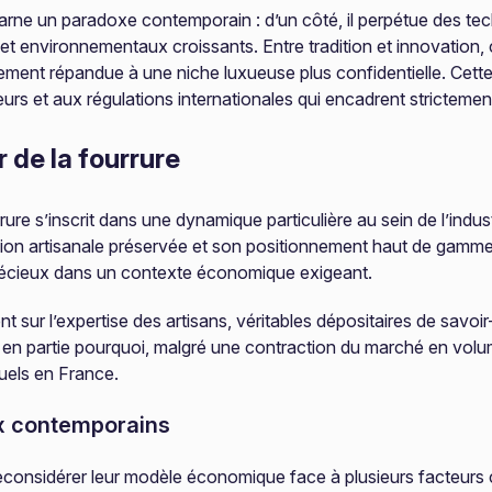
ncarne un paradoxe contemporain : d’un côté, il perpétue des tec
ques et environnementaux croissants. Entre tradition et innova
rgement répandue à une niche luxueuse plus confidentielle. Cet
et aux régulations internationales qui encadrent strictement l
de la fourrure
rrure s’inscrit dans une dynamique particulière au sein de l’indu
sion artisanale préservée et son positionnement haut de gamme.
récieux dans un contexte économique exigeant.
 sur l’expertise des artisans, véritables dépositaires de savoir
 en partie pourquoi, malgré une contraction du marché en volume
nuels en France.
ux contemporains
û reconsidérer leur modèle économique face à plusieurs facteur