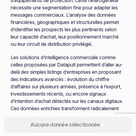
d’équipements de protection. Cette hétérogénéité
nécessite une segmentation fine pour adapter les
messages commerciaux. L’analyse des données
financières, géographiques et structurelles permet
d’identifier les prospects les plus pertinents selon
leur capacité d’achat, leur positionnement marché
ou leur circuit de distribution privilégié.
Les solutions d’intelligence commerciale comme
celles proposées par Datapult permettent d’aller au-
delà des simples listings d’entreprises en proposant
des indicateurs avancés : évolution du chiffre
d’affaires sur plusieurs années, présence à l’export,
investissements récents, ou encore signaux
d’intention d’achat détectés sur les canaux digitaux.
Ces données enrichies transforment radicalement
l’approche de prospection en permettant aux
commerciaux de concentrer leurs efforts sur les
Aucune donnée sélectionnée
cibles à plus fort potentiel et d’adapter leur discours