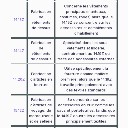
Concerne les vêtements
Fabrication
principaux (manteaux,
de
costumes, robes) alors que le
14.13Z
vêtements
14.19Z se concentre sur les
de dessus
accessoires et compléments
d’habillement
Fabrication
Spécialisé dans les sous-
de
vêtements et lingerie,
14.14Z
vêtements
contrairement au 14.19Z qui
de dessous
traite des accessoires externes
Utilise spécifiquement la
Fabrication
fourrure comme matière
14.20Z
d’articles en
première, alors que le 14.19Z
fourrure
travaille principalement avec
des textiles standards
Fabrication
Se concentre sur les
d’articles de
accessoires en cuir comme les
15.12Z
voyage, de
sacs et portefeuilles, tandis que
maroquinerie
le 14.19Z couvre les accessoires
et de sellerie
principalement textiles