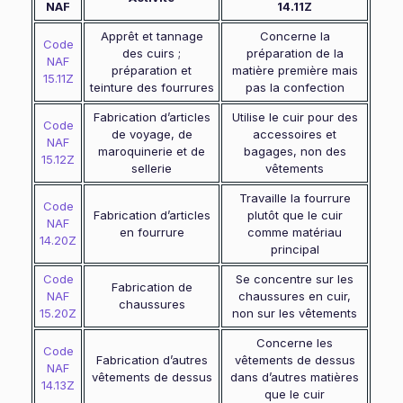
NAF
14.11Z
Apprêt et tannage
Concerne la
Code
des cuirs ;
préparation de la
NAF
préparation et
matière première mais
15.11Z
teinture des fourrures
pas la confection
Fabrication d’articles
Utilise le cuir pour des
Code
de voyage, de
accessoires et
NAF
maroquinerie et de
bagages, non des
15.12Z
sellerie
vêtements
Travaille la fourrure
Code
Fabrication d’articles
plutôt que le cuir
NAF
en fourrure
comme matériau
14.20Z
principal
Code
Se concentre sur les
Fabrication de
NAF
chaussures en cuir,
chaussures
15.20Z
non sur les vêtements
Concerne les
Code
Fabrication d’autres
vêtements de dessus
NAF
vêtements de dessus
dans d’autres matières
14.13Z
que le cuir