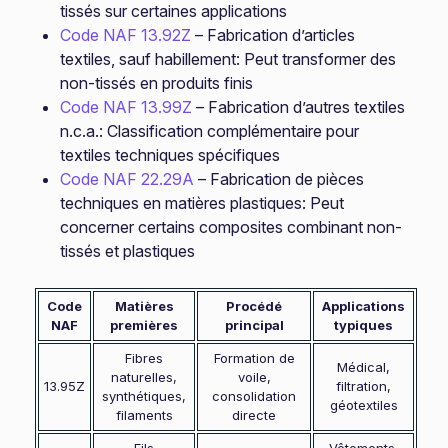
tissés sur certaines applications
Code NAF 13.92Z
– Fabrication d’articles
textiles, sauf habillement: Peut transformer des
non-tissés en produits finis
Code NAF 13.99Z
– Fabrication d’autres textiles
n.c.a.: Classification complémentaire pour
textiles techniques spécifiques
Code NAF 22.29A
– Fabrication de pièces
techniques en matières plastiques: Peut
concerner certains composites combinant non-
tissés et plastiques
Code
Matières
Procédé
Applications
NAF
premières
principal
typiques
Fibres
Formation de
Médical,
naturelles,
voile,
13.95Z
filtration,
synthétiques,
consolidation
géotextiles
filaments
directe