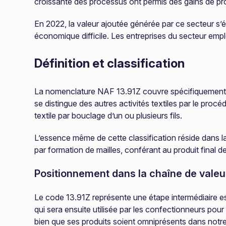
croissante des processus ont permis des gains de prod
En 2022, la valeur ajoutée générée par ce secteur s’é
économique difficile. Les entreprises du secteur emplo
Définition et classification
La nomenclature NAF 13.91Z couvre spécifiquement les a
se distingue des autres activités textiles par le procé
textile par bouclage d’un ou plusieurs fils.
L’essence même de cette classification réside dans la 
par formation de mailles, conférant au produit final des
Positionnement dans la chaîne de valeur
Le code 13.91Z représente une étape intermédiaire essen
qui sera ensuite utilisée par les confectionneurs pou
bien que ses produits soient omniprésents dans notre