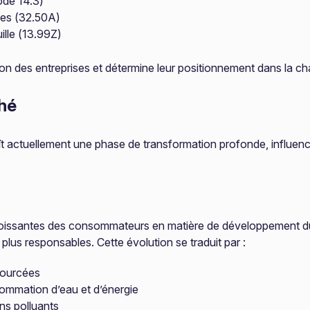
code 14.3)
ées (32.50A)
ille (13.99Z)
ion des entreprises et détermine leur positionnement dans la chaî
hé
naît actuellement une phase de transformation profonde, influe
issantes des consommateurs en matière de développement durab
lus responsables. Cette évolution se traduit par :
osourcées
sommation d’eau et d’énergie
ns polluants