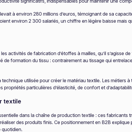
uctivité significatifs, indispensables pour maintenir une compé
levait à environ 280 millions d’euros, témoignant de sa capacit
ient environ 2 300 salariés, un chiffre en légère baisse mais qu
ctivités de fabrication d’étoffes à mailles, qu’il s’agisse de 
dé de formation du tissu : contrairement au tissage qui entrelace
technique utilisée pour créer le matériau textile. Les métiers à 
 propriétés particulières d’élasticité, de confort et d’adaptabilit
 textile
tielle dans la chaîne de production textile : ces fabricants tran
r réaliser des produits finis. Ce positionnement en B2B expliqu
 quotidien.