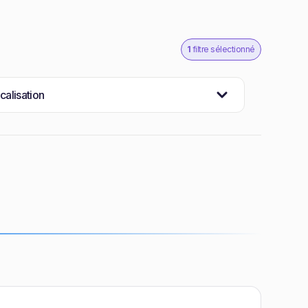
1
filtre sélectionné
calisation