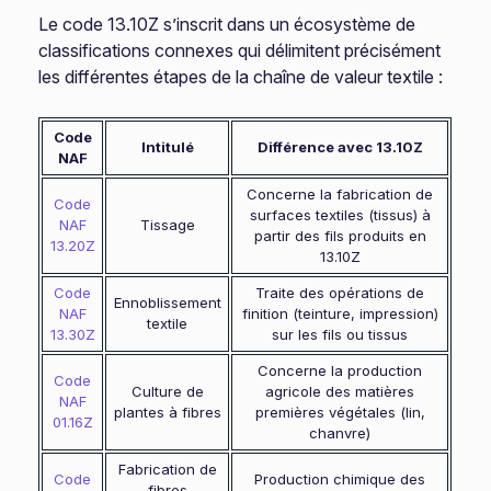
Le code 13.10Z s’inscrit dans un écosystème de
classifications connexes qui délimitent précisément
les différentes étapes de la chaîne de valeur textile :
Code
Intitulé
Différence avec 13.10Z
NAF
Concerne la fabrication de
Code
surfaces textiles (tissus) à
NAF
Tissage
partir des fils produits en
13.20Z
13.10Z
Code
Traite des opérations de
Ennoblissement
NAF
finition (teinture, impression)
textile
13.30Z
sur les fils ou tissus
Concerne la production
Code
Culture de
agricole des matières
NAF
plantes à fibres
premières végétales (lin,
01.16Z
chanvre)
Fabrication de
Code
Production chimique des
fibres