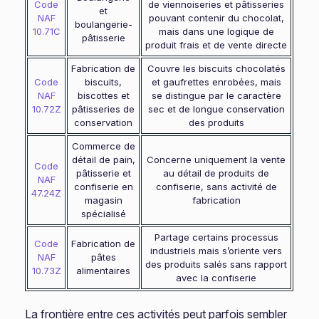
Code
de viennoiseries et pâtisseries
et
NAF
pouvant contenir du chocolat,
boulangerie-
10.71C
mais dans une logique de
pâtisserie
produit frais et de vente directe
Fabrication de
Couvre les biscuits chocolatés
Code
biscuits,
et gaufrettes enrobées, mais
NAF
biscottes et
se distingue par le caractère
10.72Z
pâtisseries de
sec et de longue conservation
conservation
des produits
Commerce de
détail de pain,
Concerne uniquement la vente
Code
pâtisserie et
au détail de produits de
NAF
confiserie en
confiserie, sans activité de
47.24Z
magasin
fabrication
spécialisé
Partage certains processus
Code
Fabrication de
industriels mais s’oriente vers
NAF
pâtes
des produits salés sans rapport
10.73Z
alimentaires
avec la confiserie
La frontière entre ces activités peut parfois sembler