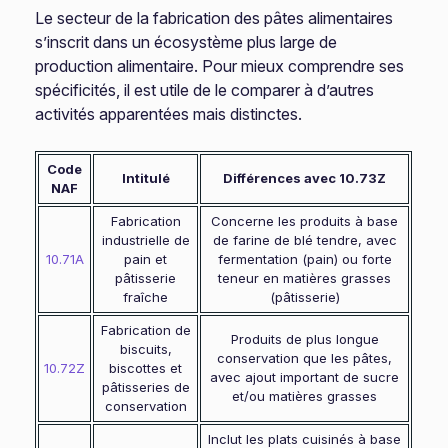
Le secteur de la fabrication des pâtes alimentaires
s’inscrit dans un écosystème plus large de
production alimentaire. Pour mieux comprendre ses
spécificités, il est utile de le comparer à d’autres
activités apparentées mais distinctes.
Code
Intitulé
Différences avec 10.73Z
NAF
Fabrication
Concerne les produits à base
industrielle de
de farine de blé tendre, avec
10.71A
pain et
fermentation (pain) ou forte
pâtisserie
teneur en matières grasses
fraîche
(pâtisserie)
Fabrication de
Produits de plus longue
biscuits,
conservation que les pâtes,
10.72Z
biscottes et
avec ajout important de sucre
pâtisseries de
et/ou matières grasses
conservation
Inclut les plats cuisinés à base