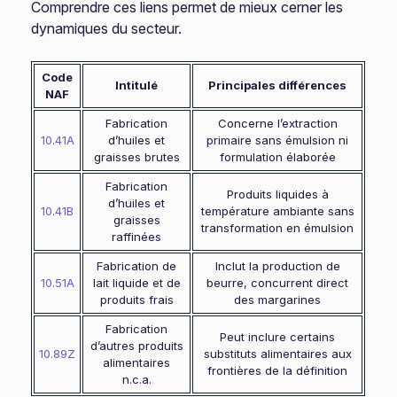
Comprendre ces liens permet de mieux cerner les
dynamiques du secteur.
Code
Intitulé
Principales différences
NAF
Fabrication
Concerne l’extraction
10.41A
d’huiles et
primaire sans émulsion ni
graisses brutes
formulation élaborée
Fabrication
Produits liquides à
d’huiles et
10.41B
température ambiante sans
graisses
transformation en émulsion
raffinées
Fabrication de
Inclut la production de
10.51A
lait liquide et de
beurre, concurrent direct
produits frais
des margarines
Fabrication
Peut inclure certains
d’autres produits
10.89Z
substituts alimentaires aux
alimentaires
frontières de la définition
n.c.a.