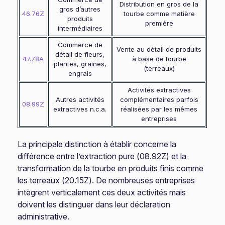
Distribution en gros de la
gros d’autres
46.76Z
tourbe comme matière
produits
première
intermédiaires
Commerce de
Vente au détail de produits
détail de fleurs,
47.78A
à base de tourbe
plantes, graines,
(terreaux)
engrais
Activités extractives
Autres activités
complémentaires parfois
08.99Z
extractives n.c.a.
réalisées par les mêmes
entreprises
La principale distinction à établir concerne la
différence entre l’extraction pure (08.92Z) et la
transformation de la tourbe en produits finis comme
les terreaux (20.15Z). De nombreuses entreprises
intègrent verticalement ces deux activités mais
doivent les distinguer dans leur déclaration
administrative.